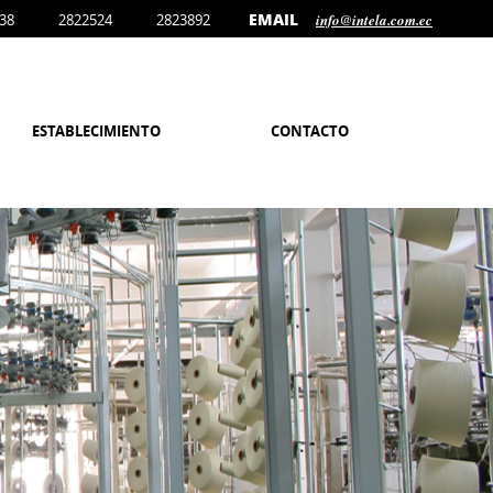
EMAIL
38
2822524
2823892
info@intela.com.ec
ESTABLECIMIENTO
CONTACTO