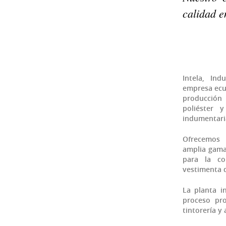
calidad e
Intela, In
empresa ecu
producción 
poliéster 
indumentari
Ofrecemos 
amplia gama 
para la co
vestimenta d
La planta i
proceso pro
tintorería y